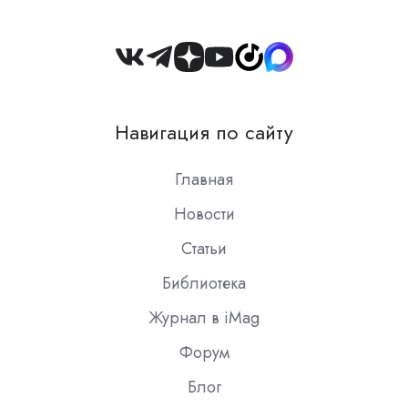
Join
us
on
Навигация по сайту
Slack
Главная
Новости
Статьи
Библиотека
Журнал в iMag
Форум
Блог