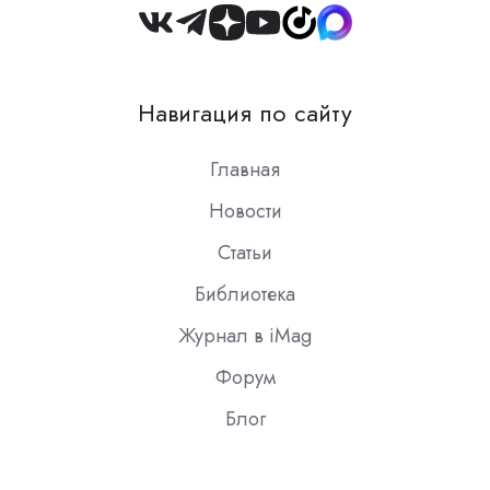
Join
us
on
Навигация по сайту
Slack
Главная
Новости
Статьи
Библиотека
Журнал в iMag
Форум
Блог