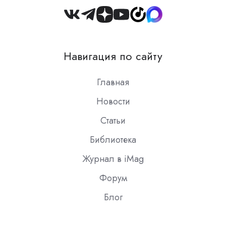
Join
us
on
Навигация по сайту
Slack
Главная
Новости
Статьи
Библиотека
Журнал в iMag
Форум
Блог