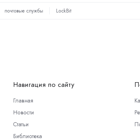
почтовые службы
LockBit
Навигация по сайту
П
Главная
К
Новости
Ре
Статьи
П
Библиотека