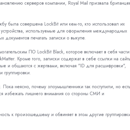
ановлению серверов компании, Royal Mail призвала британце
лужбу была совершена
LockBit
или кем-то, кто использовал их
устройства, используемые для оформления международных
х документов печатать записки о выкупе.
огательским ПО LockBit Black, которое включает в себя части
Matter. Кроме того, записки содержат в себе ссылки на сайт
ые и общаются с жертвами, включая "ID для расшифровки",
и группировки.
. Пока неясно, почему злоумышленники так поступили, но ест
ся избежать лишнего внимания со стороны СМИ и
тность к произошедшему и обвиняет в этом другие группировк