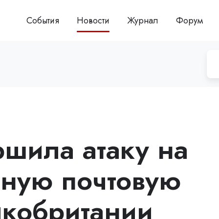
События
Новости
Журнал
Форум
ршила атаку на
нную почтовую
кобритании