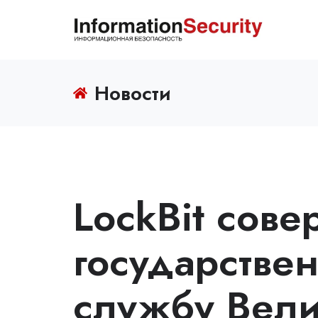
Новости
LockBit сове
государстве
службу Вели