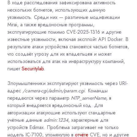
В ходе расследования зафиксирована активность
нескольких ботнетов, использующих данную
уязвимость. Среди них — различные модификации
Mirai, а также вредоносные программы,
эксплуатирующие помимо CVE-2025-1316 и другие
известные уязвимости, включая эксплойт
API Docker. В
результате атаки устройства становятся частью ботнетов,
что создаёт угрозу для их владельцев и может
использоваться для атак на инфраструктуру компаний,
пишет
Securitylab
.
Злоумышленники эксплуатируют уязвимость через URI-
адрес
/camera-cgi/admin/param.cgi
. Команды
передаются через параметр
NTP_serverName
, в
который внедряется вредоносный код. Для
авторизации атакующие используют стандартные
учётные данные
admin:1234
, характерные для
устройств Edimax. Проблема затрагивает не только
модель IC-7100, упомянутую в
отчёте
CVE, но и другие