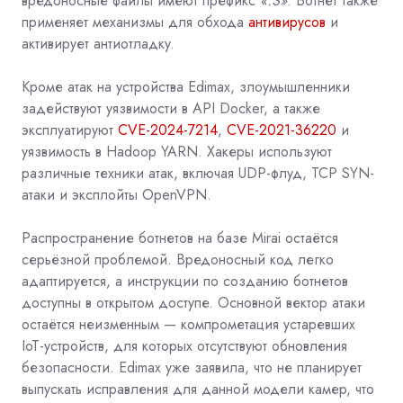
вредоносные файлы имеют префикс
«.S»
. Ботнет также
применяет механизмы для обхода
антивирусов
и
активирует антиотладку.
Кроме атак на устройства Edimax, злоумышленники
задействуют уязвимости в API Docker, а также
эксплуатируют
CVE-2024-7214
,
CVE-2021-36220
и
уязвимость в
Hadoop YARN. Хакеры используют
различные техники атак, включая UDP-флуд, TCP SYN-
атаки и эксплойты OpenVPN.
Распространение ботнетов на базе Mirai остаётся
серьёзной проблемой. Вредоносный код легко
адаптируется, а инструкции по созданию ботнетов
доступны в открытом доступе. Основной вектор атаки
остаётся неизменным — компрометация устаревших
IoT-устройств, для которых отсутствуют обновления
безопасности. Edimax уже заявила, что не планирует
выпускать исправления для данной модели камер, что